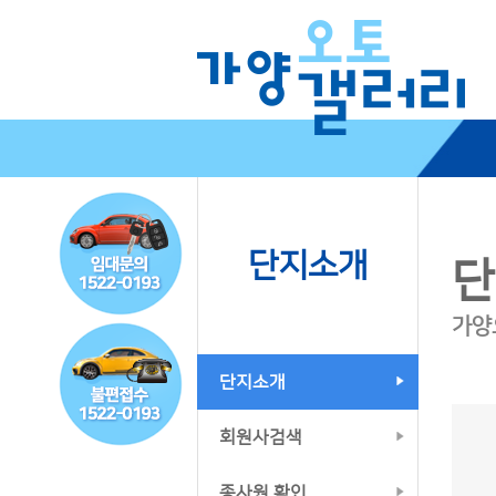
단지소개
단
가양
단지소개
회원사검색
종사원 확인