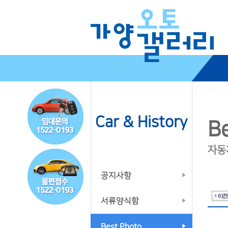
Car & History
B
자동
공지사항
서류양식함
Best Photo