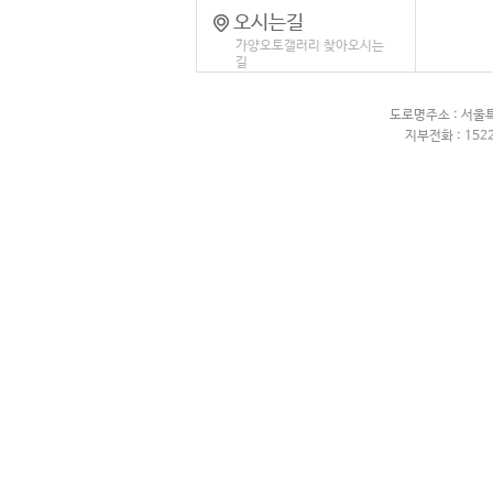
오시는길
가양오토갤러리 찾아오시는
길
도로명주소 : 서울
지부전화 : 1522