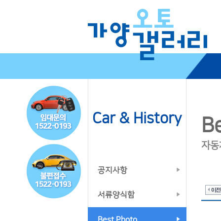
Car & History
B
자동
공지사항
서류양식함
Best Photo