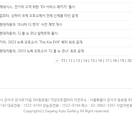
제네시스, 전기차 고객 위한 ‘EV 서비스 패키지’ 출시
립모터, 상하이 국제 오토쇼에서 전체 신제품 라인 공개
현대자동차 ‘쏘나타 디 엣지’ 사전 계약 개시
현대자동차, 디 올 뉴 코나 일렉트릭 출시
기아, 2023 뉴욕 오토쇼서 ‘The Kia EV9’ 북미 최초 공개
현대자동차, 2023 뉴욕 오토쇼서 ‘디 올 뉴 코나’ 최초 공개
11
ㅣ
12
ㅣ
13
ㅣ
14
ㅣ
15
ㅣ
16
ㅣ
17
ㅣ
18
ㅣ
19
ㅣ
20
시 강서구 강서로74길 58(등촌동) 가양오토갤러리 이전주소 : 서울특별시 강서구 등촌동 
192 대표전화 : 1522-0193 성능장전화 : 1522-0194 팩스 : 02-3662-3357 사업자번호 
Copyright(c) Gayang Auto Gallery.All Right reserved