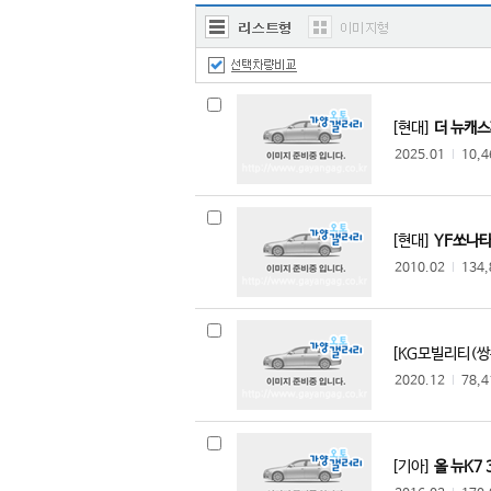
한국쓰리축
한국메리트
한국특장기술
한국쓰리축공업
[현대]
더 뉴캐스
한국특장차
2025.01
l
10,
두성특장차
명성정공
수성특장
[현대]
YF쏘나타
동해기계항공
2010.02
l
134
JK에스코트
PDL모터스
비티모바일
[KG모빌리티(쌍
아리아모빌
2020.12
l
78,
D.K 마린
카셈
크린텍
[기아]
올 뉴K7 3