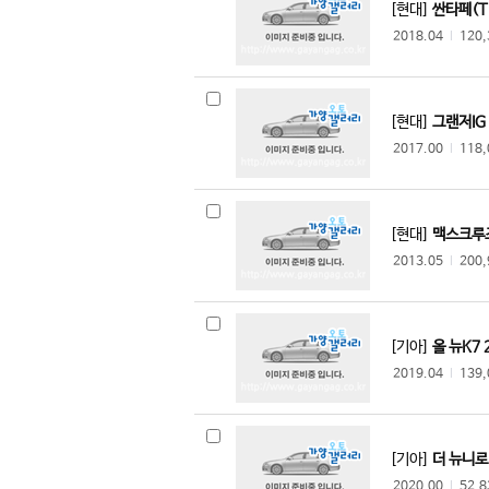
[현대]
싼타페(TM
2018.04
l
120
[현대]
그랜저IG 
2017.00
l
118
[현대]
맥스크루즈
2013.05
l
200
[기아]
올 뉴K7 2
2019.04
l
139
[기아]
더 뉴니로 
2020.00
l
52,