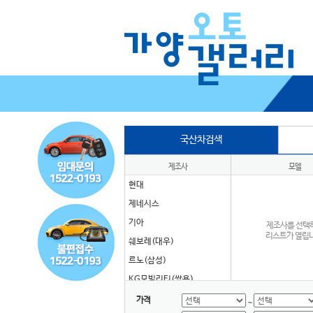
국산차검색
제조사
모델
현대
제네시스
기아
제조사를 선택
리스트가 열립니
쉐보레(대우)
르노(삼성)
KG모빌리티(쌍용)
타타대우
가격
~