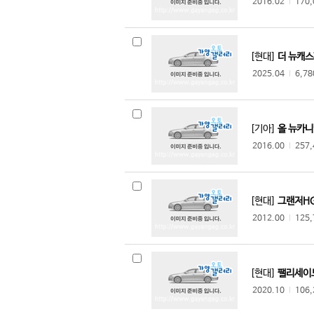
2016.02
l
170
[현대]
더 뉴캐스
2025.04
l
6,7
[기아]
올 뉴카니
2016.00
l
257
[현대]
그랜저HG
2012.00
l
125
[현대]
팰리세이드
2020.10
l
106