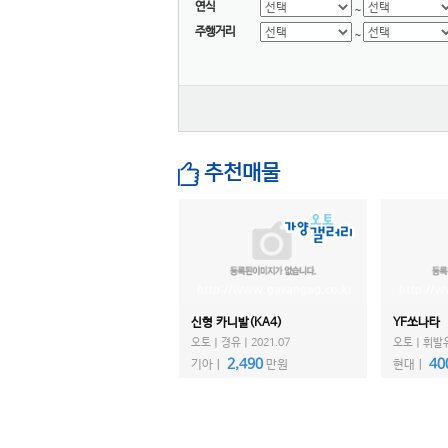
대우버스
연식
~
주행거리
AD 모터스
~
비바모빌리티(JJ 모터스)
대창모터스(루트17)
범한자동차
디피코
마스타
추천매물
마이브(KST 일렉트릭)
세보모빌리티(캠시스)
스마트이브이
우진산전
어울림
신형 카니발(KA4)
YF쏘나타
에디슨모터스
오토ㅣ경유ㅣ2021.07
오토ㅣ휘발유ㅣ
이비온
2,490
40
기아ㅣ
만원
현대ㅣ
캠프마스터
파워프라자
한국상용트럭