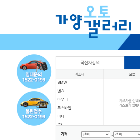
국산차검색
제조사
모델
BMW
벤츠
아우디
제조사를 선택
리스트가 열립니
폭스바겐
미니
DS
GMC
가격
~