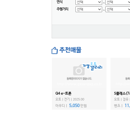
LEVC
연식
~
주행거리
닛산
~
다이하쯔
닷지
란치아
람보르기니
랜드로버
추천매물
램
렉서스
로버
로터스
롤스로이스
Q4 e-트론
S클래스(7
르노
오토ㅣ전기ㅣ2025.00
오토ㅣ경유ㅣ2
리비안
5,050
11
아우디ㅣ
만원
벤츠ㅣ
링컨
마세라티
마쯔다