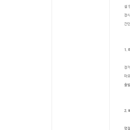
설 
장시
간단
1.
장거
마모
출발
2.
명절