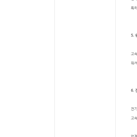
특히
5.
고속
워셔
6.
전기
고속
업계