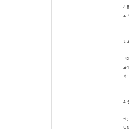
시동
최근
3.
브레
브레
패드
4.
엔진
냉각