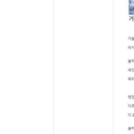
겨
겨울
하지
블랙
육안
특히
행정
이로
이 
블랙