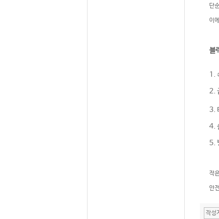
단순
이에
블
1.
2
3.
4.
5
작은
안전