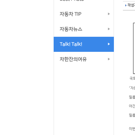
작성자
자동차 TIP
자동차뉴스
Talk! Talk!
차한잔의여유
국
「자
필름
야간
필름
이번