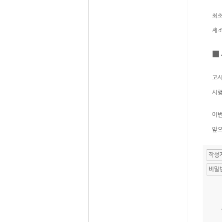
최초
제조
■
고시
시행
이번
앞으