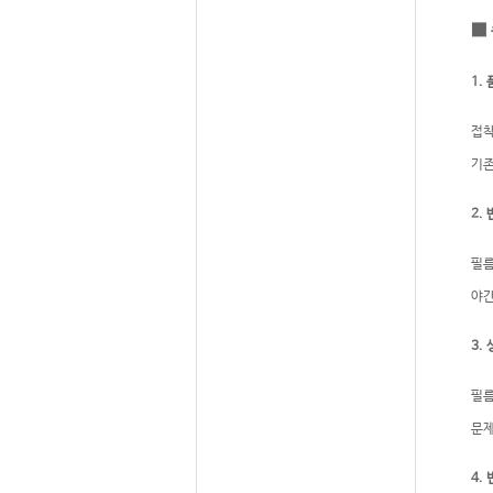
■
1.
접착
기존
2.
필름
야간
3.
필름
문제
4.