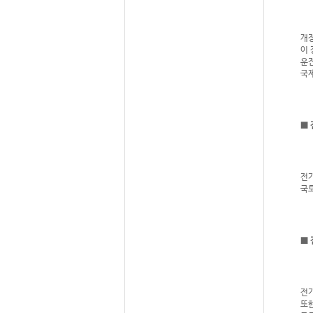
개정
이 
운
국제
■ 
전기
국토
■ 
전기
또한