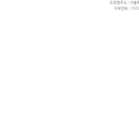
도로명주소 : 서울
지부전화 : 1522