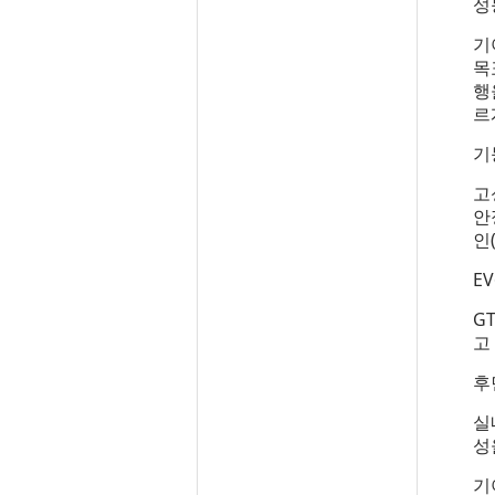
성
기
목
행
르
기
고
안
인
E
G
고
후
실
성
기