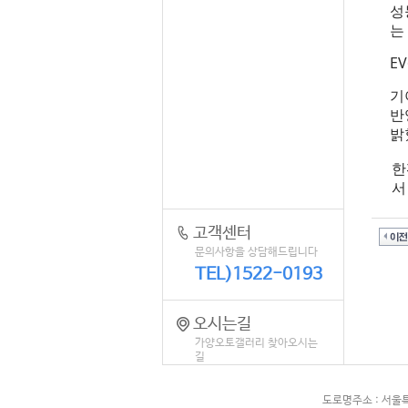
성
는
E
기
반
밝
한
서
고객센터
문의사항을 상담해드립니다
TEL)1522-0193
오시는길
가양오토갤러리 찾아오시는
길
도로명주소 : 서울