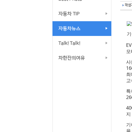
작성자
자동차 TIP
자동차뉴스
기
Talk! Talk!
E
모
차한잔의여유
사
1
최
고
특
2
4
지
기
을