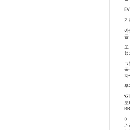
E
기
아
등
또
했
그
곡
차
운
‘
모
RB
이
거